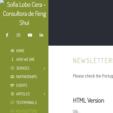
HOME
NEWSLETTER
WHO WE ARE
SERVICES
Please check the Portugu
PARTNERSHIPS
EVENTS
ARTICLES
HTML Version
TESTIMONIALS
NEWSLETTERS
Olá ,