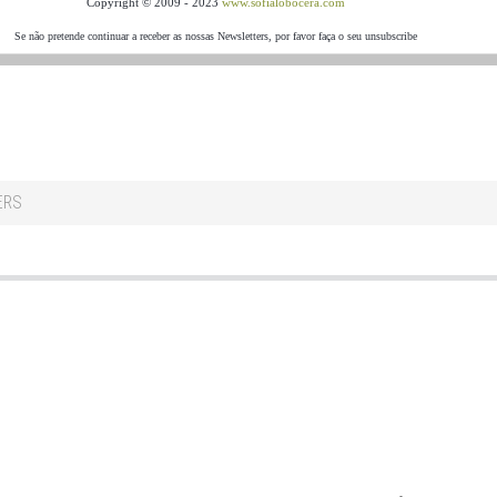
Copyright © 2009 - 2023
www.sofialobocera.com
Se não pretende continuar a receber as nossas Newsletters, por favor faça o seu unsubscribe
ERS