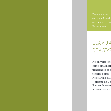
Depois de ver, s
sua vida é verd
escrevem a dizer
Experimente e d
E JÁ VIU
DE VISTA
No universo ond
como uma inspi
transcendeu as f
(e pelos outros)
Neste artigo da
– Sistema de Ge
Para conhecer o
imagem abaixo.