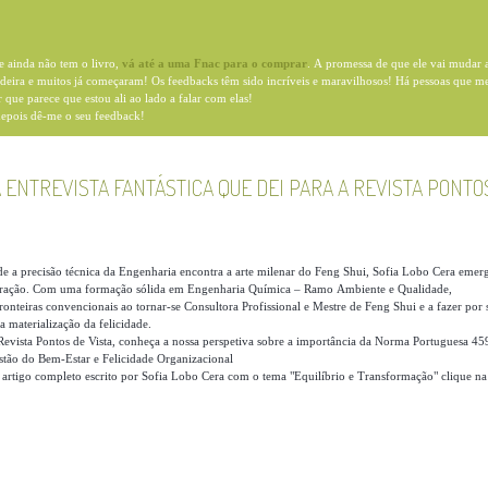
e ainda não tem o livro,
vá até a uma Fnac para o comprar
. A promessa de que ele vai mudar 
adeira e muitos já começaram! Os feedbacks têm sido incríveis e maravilhosos! Há pessoas que m
 que parece que estou ali ao lado a falar com elas!
epois dê-me o seu feedback!
 A ENTREVISTA FANTÁSTICA QUE DEI PARA A REVISTA PONTO
?
e a precisão técnica da Engenharia encontra a arte milenar do Feng Shui, Sofia Lobo Cera emer
ração. Com uma formação sólida em Engenharia Química – Ramo Ambiente e Qualidade,
ronteiras convencionais ao tornar-se Consultora Profissional e Mestre de Feng Shui e a fazer por 
 a materialização da felicidade.
 Revista Pontos de Vista, conheça a nossa perspetiva sobre a importância da Norma Portuguesa 45
stão do Bem-Estar e Felicidade Organizacional
 artigo completo escrito por Sofia Lobo Cera com o tema "Equilíbrio e Transformação" clique na