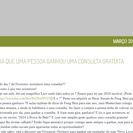
MARÇO 20
IA QUE UMA PESSOA GANHOU UMA CONSULTA GRATUITA
ado dia 7 de Fevereiro sorteámos uma consulta!!!
como é que isso aconteceu!
oje um mês, dei um magnífico Live onde falei sobre os 7 Passos para ter um 2024 incrível. (Pode 
ttps://youtube.com/live/8s2Nwf9V25I
) E o 7° Passo era adquirir as Dicas Anuais de Feng Shui pa
a pessoa ganhava 70 aulas repletas de dicas de Feng Shui para este ano, uma Masterclass comigo
xima semana, e ainda se habilitava a uma consulta. Ao fazer a compra a pessoa tinha de colocar 
inventada por ela, para ganhar a consulta. A frase mais gira, ganhava! E foi o que aconteceu ao
ao ter escrito "2024 à Prova de Bala"! E com este simples gesto ganhou uma consulta gratuita!
ue lhe tivesse calhado? Então fique atenta(o) porque comigo saem sempre a ganhar, mas para i
 minhas redes sociais para agarrarem todas as oportunidades!!
e não saber, está a decorrer um Giveaway (Sorteio) para ganhar um exemplar do meu Novo Livr