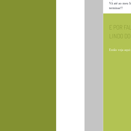
Vá até ao meu I
terminar!!
E POR FA
LINDO D
Então veja aqui