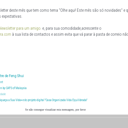
letter deste mês que tem como tema "Olhe aqui! Este mês são só novidades" e
 expectativas.
Newsletter para um amigo.
e, para sua comodidade,acrescente o
era.com
à sua lista de contactos e assim evita que vá parar à pasta de correio nã
tre de Feng Shui
ant
in by CAFS of Malaysia
idade
queça a Sua Vida» e do projeto digital "Casa Organizada Vida Equilibrada"
Se não consegue visualizar esta mensagem, por favor