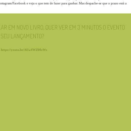
nstagram/Facebook e veja o que tem de fazer para ganhar. Mas despache-se que o prazo está a
LAR EM NOVO LIVRO, QUER VER EM 3 MINUTOS O EVENTO
O SEU LANÇAMENTO?
:
https://youtu.be/AEw4WZ00eWs