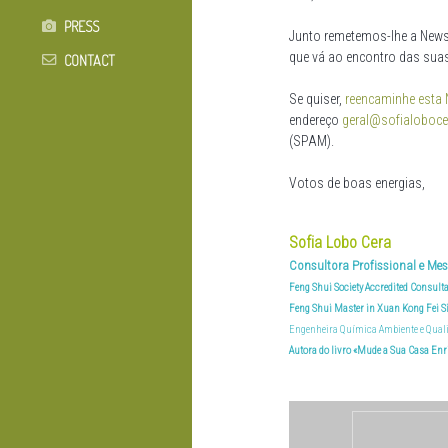
PRESS
Junto remetemos-lhe a News
que vá ao encontro das suas
CONTACT
Se quiser,
reencaminhe esta 
endereço
geral@sofialoboc
(SPAM).
Votos de boas energias,
Sofia Lobo Cera
Consultora Profissional e Mes
Feng Shui Society Accredited Consult
Feng Shui Master in Xuan Kong Fei S
Engenheira Química Ambiente e Qual
Autora do livro «Mude a Sua Casa Enri