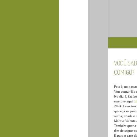
VOCÊ SAB
COMIGO?
Pois é, no pass
Vou contar-lhe 
No dia 1, faz h
esse live aqui:
h
2024. Com isso 
que é já na pró
senha, criada e 
Márcio Valente 
Também queria q
têm de seguir as
E para o caso d