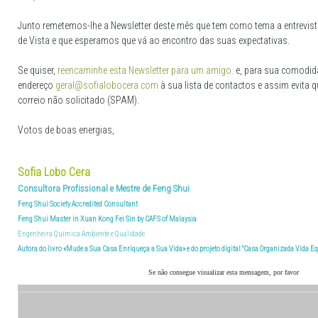
Junto remetemos-lhe a Newsletter deste mês que tem como tema
a entrevis
de Vista
e que esperamos que vá ao encontro das suas expectativas.
Se quiser,
reencaminhe esta Newsletter para um amigo.
e, para sua comodid
endereço
geral@sofialobocera.com
à sua lista de contactos e assim evita q
correio não solicitado (SPAM).
Votos de boas energias,
Sofia Lobo Cera
Consultora Profissional e Mestre de Feng Shui
Feng Shui Society Accredited Consultant
Feng Shui Master in Xuan Kong Fei Sin by CAFS of Malaysia
Engenheira Química Ambiente e Qualidade
Autora do livro «Mude a Sua Casa Enriqueça a Sua Vida» e do projeto digital "Casa Organizada Vida Eq
Se não consegue visualizar esta mensagem, por favor