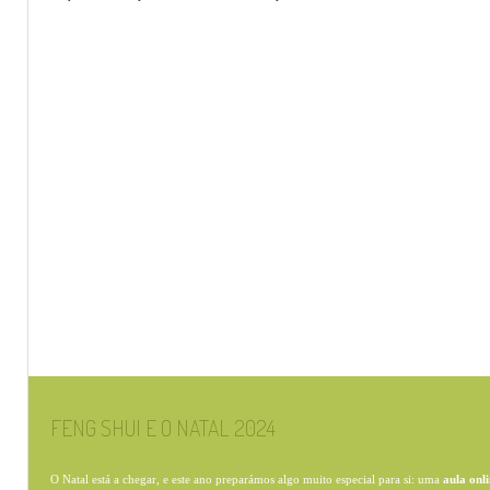
FENG SHUI E O NATAL 2024
O Natal está a chegar, e este ano preparámos algo muito especial para si: uma
aula onl