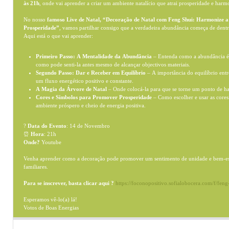
às 21h
, onde vai aprender a criar um ambiente natalício que atrai prosperidade e harm
No nosso
famoso Live de Natal, “Decoração de Natal com Feng Shui: Harmonize a
Prosperidade”
, vamos partilhar consigo que a verdadeira abundância começa de dentr
Aqui está o que vai aprender:
Primeiro Passo: A Mentalidade da Abundância
– Entenda como a abundância é 
como pode senti-la antes mesmo de alcançar objectivos materiais.
Segundo Passo: Dar e Receber em Equilíbrio
– A importância do equilíbrio entr
um fluxo energético positivo e constante.
A Magia da Árvore de Natal
– Onde colocá-la para que se torne um ponto de ha
Cores e Símbolos para Promover Prosperidade
– Como escolher e usar as cores 
ambiente próspero e cheio de energia positiva.
?
Data do Evento
: 14 de Novembro
⏰
Hora
: 21h
Onde?
Youtube
Venha aprender como a decoração pode promover um sentimento de unidade e bem-esta
familiares.
Para se inscrever, basta clicar aqui ?
https://foconopositivo.sofialobocera.com/f/feng
Esperamos vê-lo(a) lá!
Votos de Boas Energias