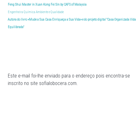
Feng Shui Master in Xuan Kong Fei Sin by CAFS of Malaysia
Engenheira Química Ambiente e Qualidade
Autora do livro «Mude a Sua Casa Enriqueça a Sua Vida» e do projeto digital "Casa Organizada Vida
Equilibrada"
Este e-mail foi-lhe enviado para o endereço pois encontra-se
inscrito no site sofialobocera.com.