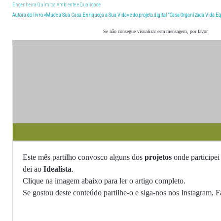
Engenheira Química Ambiente e Qualidade
Autora do livro «Mude a Sua Casa Enriqueça a Sua Vida» e do projeto digital "Casa Organizada Vida Eq
Se não consegue visualizar esta mensagem, por favor
Este mês partilho convosco alguns dos
projetos
onde participe
dei ao
Idealista
.
Clique na imagem abaixo para ler o artigo completo.
Se gostou deste conteúdo partilhe-o e siga-nos nos Instagram,