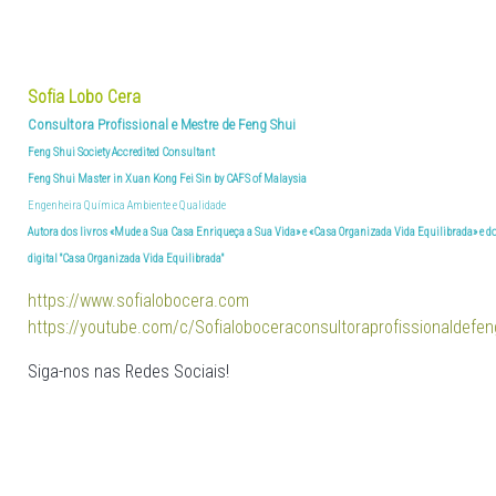
Sofia Lobo Cera
Consultora Profissional e Mestre de Feng Shui
Feng Shui Society Accredited Consultant
Feng Shui Master in Xuan Kong Fei Sin by CAFS of Malaysia
Engenheira Química Ambiente e Qualidade
Autora dos livros «Mude a Sua Casa Enriqueça a Sua Vida» e «Casa Organizada Vida Equilibrada» e
do
digital
"Casa Organizada Vida Equilibrada"
https://www.sofialobocera.com
https://youtube.com/c/Sofialoboceraconsultoraprofissionaldefen
Siga-nos nas Redes Sociais!