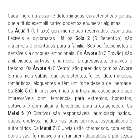
Cada trigrama assume determinadas características gerais,
que a título exemplificativo podemos enumerar algumas.
Os
Água 1
(O Fluxo) geralmente são reservados, espirituais,
flexíveis e diplomatas. Já os
Solo 2
(O Receptivo) são
maternais e orientados para a família. São perfeccionistas e
sensíveis a choques emocionais. Os
Árvore 3
(O Trovão) são
ambiciosos, activos, dinâmicos, progressistas, criativos e
frescos. Os
Árvore 4
(O Vento) são parecidos com os Árvore
3, mas mais subtis. São persistentes, fortes, determinados,
românticos, eloquentes e têm um forte desejo de liberdade.
Os
Solo 5
(O Imprevisível) não têm trigrama associado e são
imprevisíveis com tendência para extremos, honestos,
estáveis e com alguma tendência para a estagnação. Os
Metal 6
(O Criativo) são responsáveis, auto-disciplinados,
éticos, criativos, rígidos nas suas opiniões, escrupulosos e
autoritários. Os
Metal 7
(O Jovial) são charmosos, com estilo,
bons vivas, formidáveis a arranjarem desculpas e por vezes