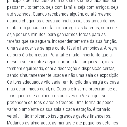
principais de uma casa e um dos sítios onde acabamos por
passar muito tempo, seja com família, seja com amigos, seja
até sozinhos. Quando recebemos alguém, ou até mesmo
quando chegamos a casa ao final do dia, gostamos de nos
sentar um pouco no sofá a recarregar as baterias, nem que
seja por uns minutos, para ganharmos forças para as
tarefas que se seguem. Independentemente da sua função,
uma sala quer-se sempre confortável e harmoniosa. A regra
de ouro é o bem-estar. Para tal, é muito importante que a
mesma se encontre arejada, arrumada e organizada, mas
também equilibrada, com a decoração e disposição certas,
sendo simultaneamente usada e não uma sala de exposição.
Os tons adequados vão variar em função da energia da casa,
mas de um modo geral, no Outono e Inverno procuram-se os
tons quentes e acolhedores ao invés do Verão que se
pretendem os tons claros e frescos. Uma forma de poder
variar o ambiente da sua sala a cada estação, é torna-lo
versátil, não implicando isso grandes gastos financeiros.
Mudando as almofadas, as mantas e até pequenos detalhes