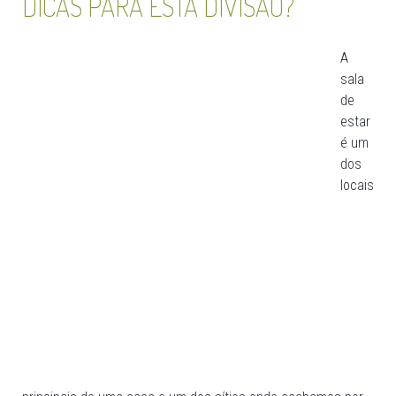
DICAS PARA ESTA DIVISÃO?
A
sala
de
estar
é um
dos
locais