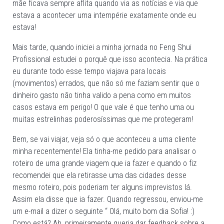
mãe ficava sempre aflita quando via as notícias e via que
estava a acontecer uma intempérie exatamente onde eu
estava!
Mais tarde, quando iniciei a minha jornada no Feng Shui
Profissional estudei o porquê que isso acontecia. Na prática
eu durante todo esse tempo viajava para locais
(movimentos) errados, que não só me faziam sentir que o
dinheiro gasto não tinha valido a pena como em muitos
casos estava em perigo! O que vale é que tenho uma ou
muitas estrelinhas poderosíssimas que me protegeram!
Bem, se vai viajar, veja só o que aconteceu a uma cliente
minha recentemente! Ela tinha-me pedido para analisar o
roteiro de uma grande viagem que ia fazer e quando o fiz
recomendei que ela retirasse uma das cidades desse
mesmo roteiro, pois poderiam ter alguns imprevistos lá.
Assim ela disse que ia fazer. Quando regressou, enviou-me
um e-mail a dizer o seguinte “ Olá, muito bom dia Sofia! :)
Como está? Ah, primeiramente queria dar feedback sobre a