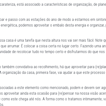
 carateriza, está associado a características de organização, de pla
ar e passo com as estações do ano de modo a estarmos em sintonia 
energética, podemos aproveitar o embalo desta energia e organizar, p
ssa casa é uma tarefa que nesta altura nos vai ser mais fácil. Note q
que arrumar. É colocar a coisa certa no lugar certo. Fazendo uma a
unidade de recolocar tudo no tempo certo e disfrutarmos do que nos
o também convidativa ao recolhimento, há que aproveitar para (re)pl
 A organização da casa, primeira fase, vai ajudar a que este processo
sociadas a este elemento como mencionado, podem e devem ser ag
s aproveitar ainda esta ocasião para (re)pensar na nossa visão ac
e como este chega até nós. A forma como o tratamos intimamente, va
ós.