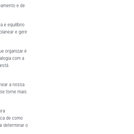
neamento e de
e equilíbrio
lanear e gerir
ue organizar é
nalogia com a
 está
anear a nossa
 se torne mais
ora
erca de como
i determinar o