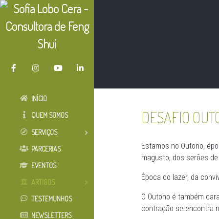
INÍCIO
DESAFIO OUT
QUEM SOMOS
SERVIÇOS
Estamos no Outono, épo
PARCERIAS
magusto, dos serões de 
EVENTOS
Época do lazer, da conv
ARTIGOS
O Outono é também cara
TESTEMUNHOS
contração se encontra n
NEWSLETTERS