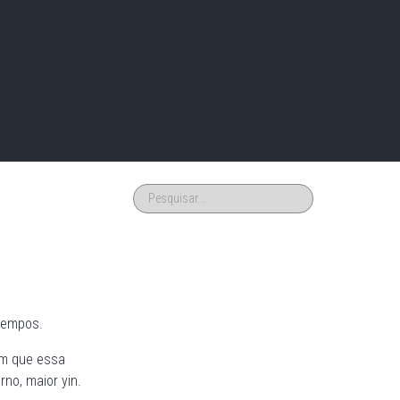
 tempos.
em que essa
no, maior yin.