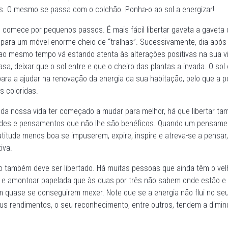
s. O mesmo se passa com o colchão. Ponha-o ao sol a energizar!
o, comece por pequenos passos. É mais fácil libertar gaveta a gaveta
 para um móvel enorme cheio de “tralhas”. Sucessivamente, dia após 
 ao mesmo tempo vá estando atenta às alterações positivas na sua vi
asa, deixar que o sol entre e que o cheiro das plantas a invada. O sol
para a ajudar na renovação da energia da sua habitação, pelo que a p
s coloridas.
e da nossa vida ter começado a mudar para melhor, há que libertar t
tudes e pensamentos que não lhe são benéficos. Quando um pensame
itude menos boa se impuserem, expire, inspire e atreva-se a pensar, 
iva.
ho também deve ser libertado. Há muitas pessoas que ainda têm o vel
ar e amontoar papelada que às duas por três não sabem onde estão e 
 quase se conseguirem mexer. Note que se a energia não flui no seu 
eus rendimentos, o seu reconhecimento, entre outros, tendem a diminu