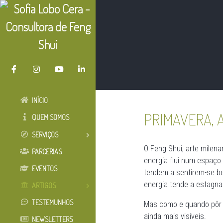
INÍCIO
PRIMAVERA, 
QUEM SOMOS
SERVIÇOS
O Feng Shui, arte milen
PARCERIAS
energia flui num espaço. 
EVENTOS
tendem a sentirem-se be
energia tende a estagna
ARTIGOS
TESTEMUNHOS
Mas como e quando pôr a
ainda mais visíveis.
NEWSLETTERS