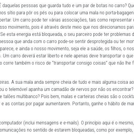
 É daquelas pessoas que guarda tudo e um par de botas no carro? Q
os sítio para pôr os pés ou para colocar uma mala no porta-bagagen
ibertar. Um carro pode ter várias associações, tais como representar
sso movimento, pois é através deste meio que nos direcionamos par
. Se esta energia está bloqueada, o seu parceiro pode ter problemas 
 pessoa que anda com o carro pode-se sentir desprotegida ou ter m
arece, e ainda o nosso movimento, seja ele a saúde, os filhos, o nos
 Um carro deverá estar liberto e nele apenas deve transportar o que
o corre também o risco de “transportar consigo coisas” que não lhe 
eiras. A sua mala anda sempre cheia de tudo e mais alguma coisa ao
ou o telemóvel apanha um camadão de nervos por não os encontrar?
de talões multibanco? Pois bem, malas e carteiras cheias são o cockta
ir e as contas por pagar aumentarem. Portanto, ganhe o hábito de ma
 computador (inclui mensagens e e-mails). O princípio aqui é o mesmo
comunicações no sentido de estarem bloqueadas, como por exemplo,