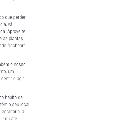
 do que perder
dia, vá
da. Aproveite
 e as plantas
ode “rechear”
ambém o nosso
nto, um
sentir e agir
ho hábito de
têm o seu local
escritório, a
ir ou até