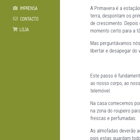
A Primavera é a estação
IMPRENSA
terra, despontam os pri
CONTACTO
de crescimento. Depois d
LOJA
momento certo para a t
Mas perguntávamos nós, 
libertar e desapegar do 
Este passo é fundamenta
ao nosso corpo, ao nosso
telemóvel.
Na casa comecemos por a
na zona do roupeiro par
frescas e perfumadas.
As almofadas deverão ag
pois estas guardam todo