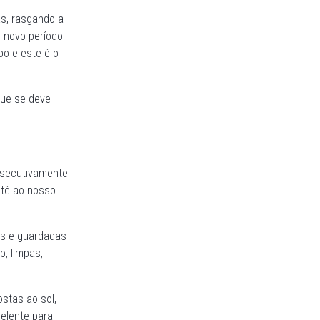
as, rasgando a
m novo período
po e este é o
que se deve
onsecutivamente
até ao nosso
as e guardadas
, limpas,
stas ao sol,
elente para