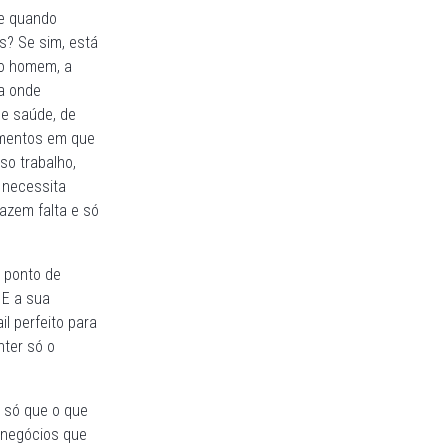
ue quando
s? Se sim, está
 o homem, a
a onde
de saúde, de
omentos em que
so trabalho,
 necessita
fazem falta e só
 ponto de
 E a sua
il perfeito para
nter só o
, só que o que
 negócios que