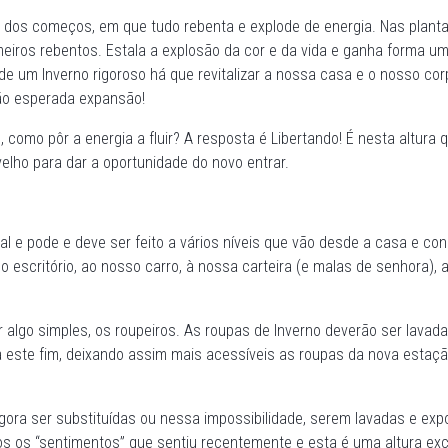
 dos começos, em que tudo rebenta e explode de energia. Nas plant
meiros rebentos. Estala a explosão da cor e da vida e ganha forma u
e um Inverno rigoroso há que revitalizar a nossa casa e o nosso cor
ão esperada expansão!
como pôr a energia a fluir? A resposta é Libertando! É nesta altura 
velho para dar a oportunidade do novo entrar.
l e pode e deve ser feito a vários níveis que vão desde a casa e c
 escritório, ao nosso carro, à nossa carteira (e malas de senhora), 
lgo simples, os roupeiros. As roupas de Inverno deverão ser lavad
a este fim, deixando assim mais acessíveis as roupas da nova estação
ora ser substituídas ou nessa impossibilidade, serem lavadas e expo
s os “sentimentos” que sentiu recentemente e esta é uma altura exc