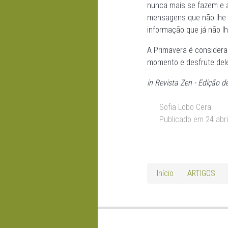
nunca mais se fazem e 
mensagens que não lhe i
informação que já não l
A Primavera é considera
momento e desfrute del
in Revista Zen - Edição d
Sofia Lobo Cera
Publicado em 24 abri
Início
ARTIGOS