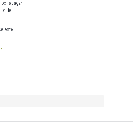
 por apagar
dor de
ce este
sa
.