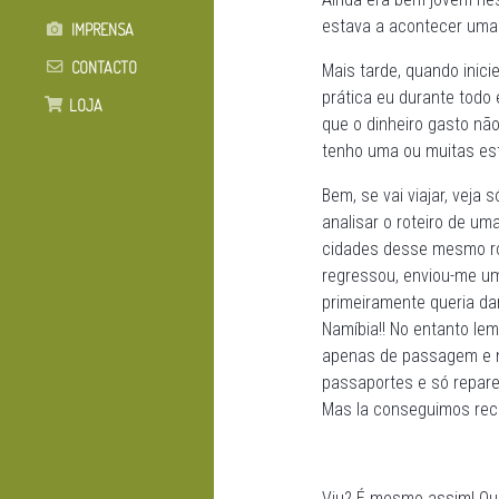
estava a acontecer uma
IMPRENSA
CONTACTO
Mais tarde, quando inici
prática eu durante todo
LOJA
que o dinheiro gasto nã
tenho uma ou muitas es
Bem, se vai viajar, veja
analisar o roteiro de um
cidades desse mesmo rote
regressou, enviou-me um 
primeiramente queria da
Namíbia!! No entanto le
apenas de passagem e n
passaportes e só repare
Mas la conseguimos rec
Viu? É mesmo assim! Qua