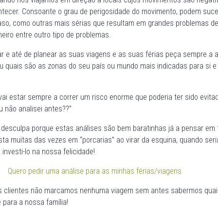
ntecer. Consoante o grau de perigosidade do movimento, podem suce
aso, como outras mais sérias que resultam em grandes problemas d
eiro entre outro tipo de problemas.
ar e até de planear as suas viagens e as suas férias peça sempre a 
u quais são as zonas do seu país ou mundo mais indicadas para si e
vai estar sempre a correr um risco enorme que poderia ter sido evitad
u não analisei antes??”
 é desculpa porque estas análises são bem baratinhas já a pensar em 
sta muitas das vezes em “porcarias” ao virar da esquina, quando seri
investi-lo na nossa felicidade!
Quero pedir uma análise para as minhas férias/viagens
s clientes não marcamos nenhuma viagem sem antes sabermos quai
 para a nossa família!