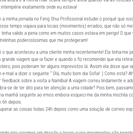
 intempérie exatamente onde eu estava!
ei a minha jornada no Feng Shui Profissional estudei o porquê que iss
 esse tempo viajava para locais (movimentos) errados, que não só me
o tinha valido a pena como em muitos casos estava em perigo! O que 
trelinhas poderosíssimas que me protegeram!
 só o que aconteceu a uma cliente minha recentemente! Ela tinha-me p
a grande viagem que ia fazer e quando o fiz recomendei que ela reti
iro, pois poderiam ter alguns imprevistos lá. Assim ela disse que i
e-mail a dizer o seguinte “ Olá, muito bom dia Sofia! :) Como está? Ah
r feedback sobre a visita a Namíbia! A viagem correu lindamente e a
mbra-se de ter dito para ter atenção a uma cidade? Pois bem, passam
a manhã seguinte ao irmos embora esqueci-me da minha mochila co
i 6h depois.
uperar as coisas todas 24h depois como uma solução de correio exp
ndo nós viajamos em direção a locais cujos movimentos são negati