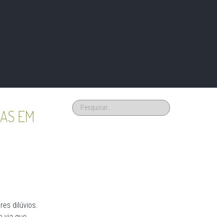
MAS EM
es dilúvios.
e via que