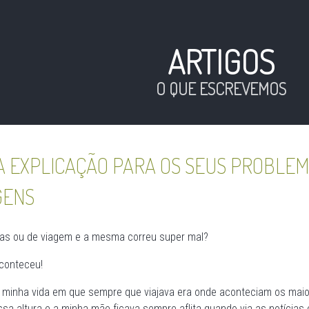
ARTIGOS
O QUE ESCREVEMOS
A EXPLICAÇÃO PARA OS SEUS PROBLE
GENS
rias ou de viagem e a mesma correu super mal?
conteceu!
 minha vida em que sempre que viajava era onde aconteciam os maior
a altura e a minha mãe ficava sempre aflita quando via as notícias 