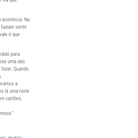
o acontecia. Na
 faziam sentir
vale é que
edido para
rasse uma das
a fazer. Quando
,
doramos a
os lá uma noite
m cartões,
resso.”
vos, muitas