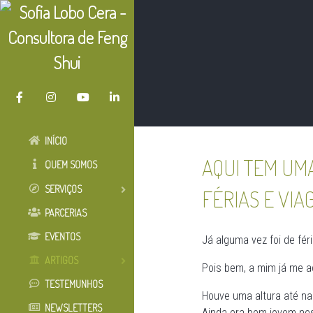
INÍCIO
AQUI TEM UM
QUEM SOMOS
SERVIÇOS
FÉRIAS E VIA
PARCERIAS
EVENTOS
Já alguma vez foi de fé
ARTIGOS
Pois bem, a mim já me a
TESTEMUNHOS
Houve uma altura até na
NEWSLETTERS
Ainda era bem jovem ness